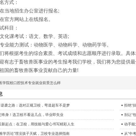
方式：
在当地招生办公室进行报名;
在官方网站上在线报名。
科目：
文化课考试：语文、数学、英语;
专业能力测试：动物医学、动物科学、动物药学等。
根据考生的综合素质、考试成绩和志愿顺序进行录取。具体
志于畜牧兽医事业的考生报考我们学校，我们将为您提供最
祖国的畜牧兽医事业贡献自己的力量!
医学院校口腔技术专业就业前景怎么样
息
0分逆袭之路：选对正规卫校，弯道超车不是梦
拒绝“
定终身！选卫校不看这几点，毕业即失业
别让“
后新起点：在卫校，用技能与爱心书写精彩人生
动手能
“唯学历论”埋没孩子天赋，卫校专业选择指南
从“中