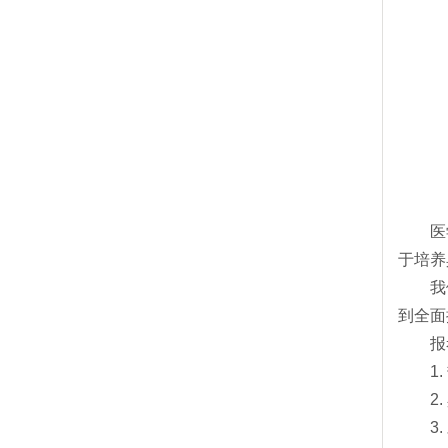
医学院
于培养
我们的
到全面
报考
1. 
2. 
3. 