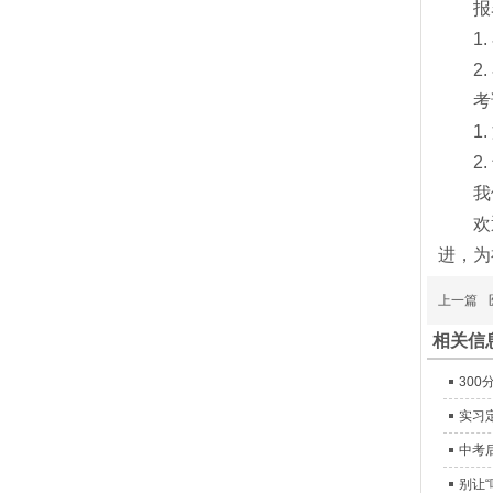
报名
1. 
2. 
考试
1. 
2. 
我们将
欢迎有
进，为
上一篇
相关信
30
实习
中考
别让