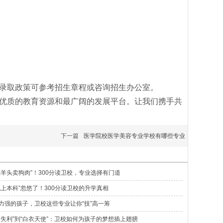
录取政策可参考招生章程或咨询招生办公室。
优质的教育资源和最广阔的发展平台。让我们携手共
下一篇
医学院校医学美容专业学校有哪些专业
挂羊头卖狗肉”！300分读卫校，专业选择有门道
包上本科”忽悠了！300分读卫校的升学真相
力强的孩子，卫校这些专业让你“技”高一筹
考失利”到“白衣天使”：卫校如何为孩子的梦想插上翅膀